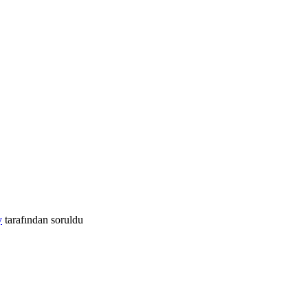
y
tarafından
soruldu