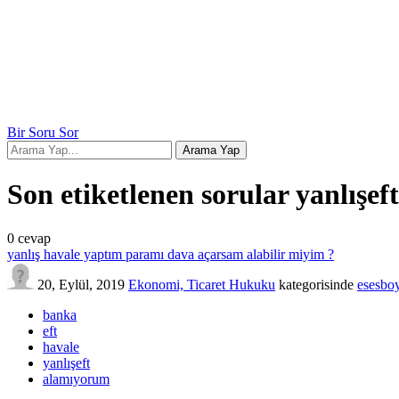
Bir Soru Sor
Son etiketlenen sorular yanlışeft
0
cevap
yanlış havale yaptım paramı dava açarsam alabilir miyim ?
20, Eylül, 2019
Ekonomi, Ticaret Hukuku
kategorisinde
esesbo
banka
eft
havale
yanlışeft
alamıyorum