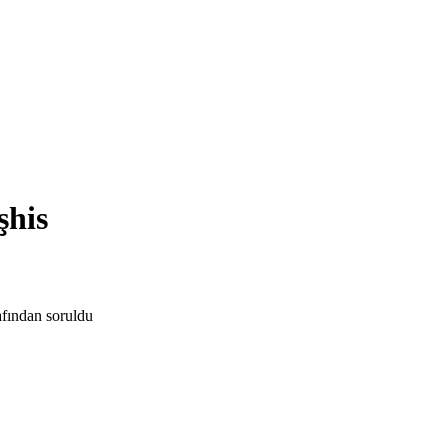
şhis
afından
soruldu