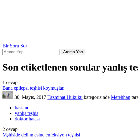
Bir Soru Sor
Son etiketlenen sorular yanlış te
1
cevap
Bana epilepsi teşhisi koymuşlar.
30, Mayıs, 2017
Tazminat Hukuku
kategorisinde
Metehhan
tar
hastane
yanlış teşhis
doktor hatası
2
cevap
Mşhiside delinmesine enfeksiyon teşhisi