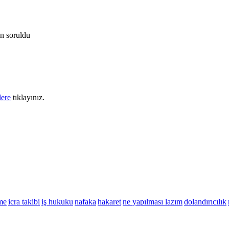
an
soruldu
lere
tıklayınız.
me
icra takibi
iş hukuku
nafaka
hakaret
ne yapılması lazım
dolandırıcılık