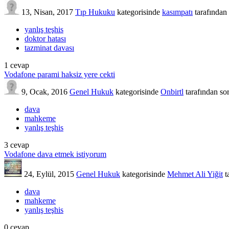
13, Nisan, 2017
Tıp Hukuku
kategorisinde
kasımpatı
tarafından
yanlış teşhis
doktor hatası
tazminat davası
1
cevap
Vodafone parami haksiz yere cekti
9, Ocak, 2016
Genel Hukuk
kategorisinde
Onbirtl
tarafından
so
dava
mahkeme
yanlış teşhis
3
cevap
Vodafone dava etmek istiyorum
24, Eylül, 2015
Genel Hukuk
kategorisinde
Mehmet Ali Yiğit
t
dava
mahkeme
yanlış teşhis
0
cevap