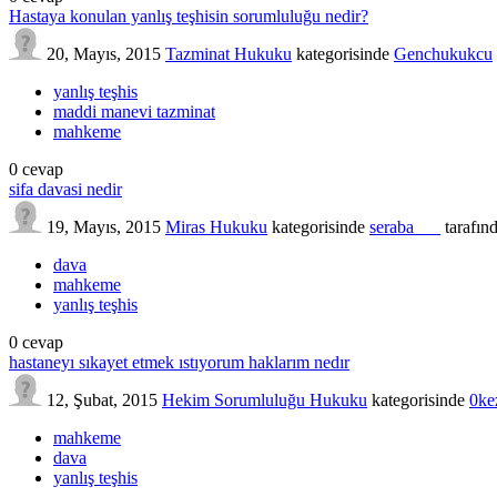
Hastaya konulan yanlış teşhisin sorumluluğu nedir?
20, Mayıs, 2015
Tazminat Hukuku
kategorisinde
Genchukukcu
yanlış teşhis
maddi manevi tazminat
mahkeme
0
cevap
sifa davasi nedir
19, Mayıs, 2015
Miras Hukuku
kategorisinde
seraba___
tarafın
dava
mahkeme
yanlış teşhis
0
cevap
hastaneyı sıkayet etmek ıstıyorum haklarım nedır
12, Şubat, 2015
Hekim Sorumluluğu Hukuku
kategorisinde
0ke
mahkeme
dava
yanlış teşhis