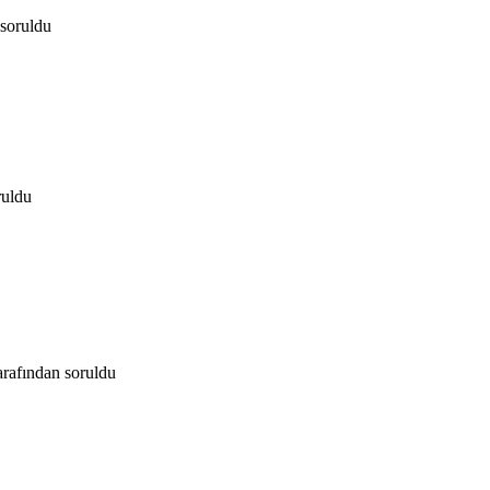
soruldu
ruldu
arafından
soruldu