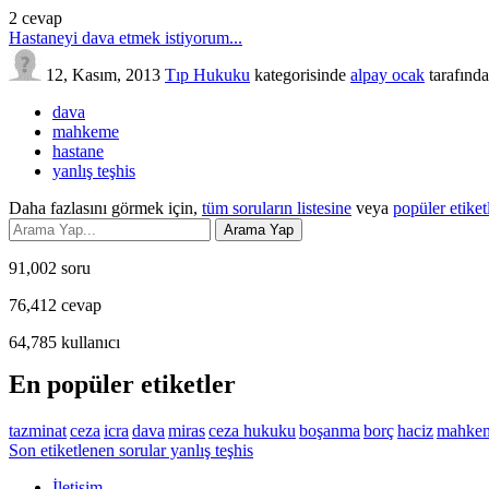
2
cevap
Hastaneyi dava etmek istiyorum...
12, Kasım, 2013
Tıp Hukuku
kategorisinde
alpay ocak
tarafınd
dava
mahkeme
hastane
yanlış teşhis
Daha fazlasını görmek için,
tüm soruların listesine
veya
popüler etiket
91,002
soru
76,412
cevap
64,785
kullanıcı
En popüler etiketler
tazminat
ceza
icra
dava
miras
ceza hukuku
boşanma
borç
haciz
mahke
Son etiketlenen sorular yanlış teşhis
İletişim