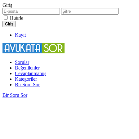
Giriş
Hatırla
Kayıt
Sorular
Beğenilenler
Cevaplanmamış
Kategoriler
Bir Soru Sor
Bir Soru Sor