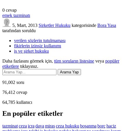
0
cevap
emek tazminatı
5, Mart, 2013
Şirketler Hukuku
kategorisinde
Bora Yasa
tarafından
soruldu
verilen sözlerin tutulmaması
fikirlerin izinsiz kullanımı
iş ve şirket hukuku
Daha fazlasını görmek için,
tüm soruların listesine
veya
popüler
etiketlere
tıklayınız.
91,002
soru
76,412
cevap
64,785
kullanıcı
En popüler etiketler
tazminat
ceza
icra
dava
miras
ceza hukuku
boşanma
borç
haciz