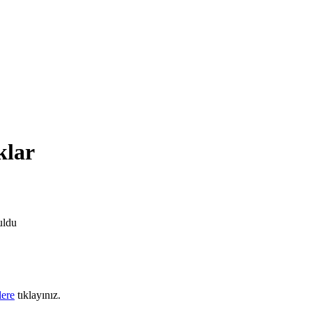
klar
uldu
lere
tıklayınız.