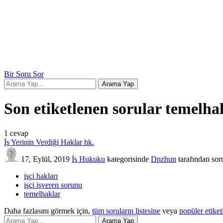
Bir Soru Sor
Son etiketlenen sorular temelha
1
cevap
İş Yerinin Verdiği Haklar hk.
17, Eylül, 2019
İş Hukuku
kategorisinde
Dnzhun
tarafından
sor
işçi hakları
işçi işveren sorunu
temelhaklar
Daha fazlasını görmek için,
tüm soruların listesine
veya
popüler etiket