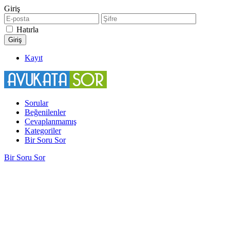
Giriş
Hatırla
Kayıt
Sorular
Beğenilenler
Cevaplanmamış
Kategoriler
Bir Soru Sor
Bir Soru Sor