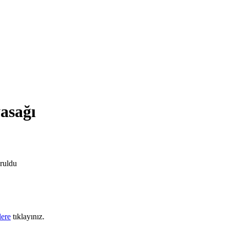
yasağı
ruldu
lere
tıklayınız.