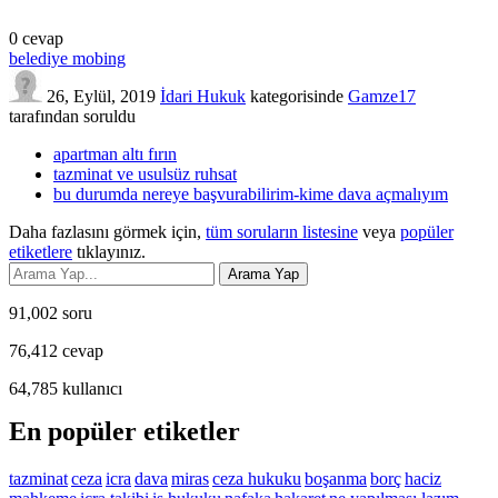
0
cevap
belediye mobing
26, Eylül, 2019
İdari Hukuk
kategorisinde
Gamze17
tarafından
soruldu
apartman altı fırın
tazminat ve usulsüz ruhsat
bu durumda nereye başvurabilirim-kime dava açmalıyım
Daha fazlasını görmek için,
tüm soruların listesine
veya
popüler
etiketlere
tıklayınız.
91,002
soru
76,412
cevap
64,785
kullanıcı
En popüler etiketler
tazminat
ceza
icra
dava
miras
ceza hukuku
boşanma
borç
haciz