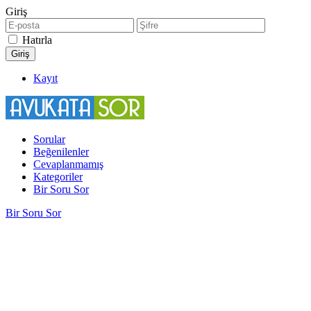
Giriş
Hatırla
Kayıt
Sorular
Beğenilenler
Cevaplanmamış
Kategoriler
Bir Soru Sor
Bir Soru Sor