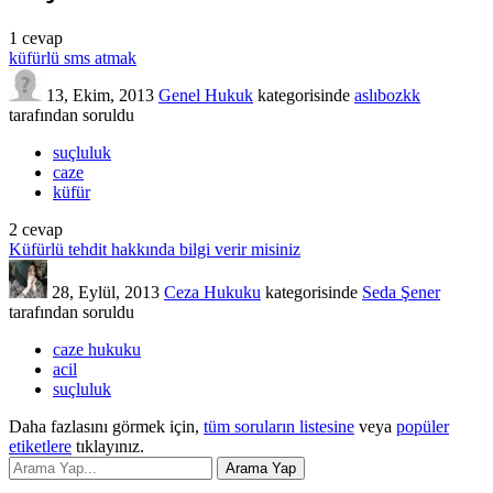
1
cevap
küfürlü sms atmak
13, Ekim, 2013
Genel Hukuk
kategorisinde
aslıbozkk
tarafından
soruldu
suçluluk
caze
küfür
2
cevap
Küfürlü tehdit hakkında bilgi verir misiniz
28, Eylül, 2013
Ceza Hukuku
kategorisinde
Seda Şener
tarafından
soruldu
caze hukuku
acil
suçluluk
Daha fazlasını görmek için,
tüm soruların listesine
veya
popüler
etiketlere
tıklayınız.