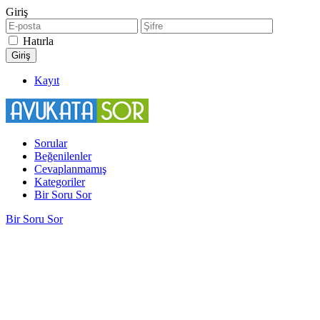
Giriş
Hatırla
Kayıt
Sorular
Beğenilenler
Cevaplanmamış
Kategoriler
Bir Soru Sor
Bir Soru Sor