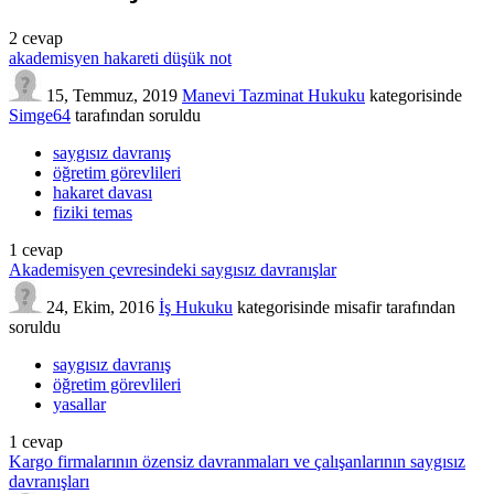
2
cevap
akademisyen hakareti düşük not
15, Temmuz, 2019
Manevi Tazminat Hukuku
kategorisinde
Simge64
tarafından
soruldu
saygısız davranış
öğretim görevlileri
hakaret davası
fiziki temas
1
cevap
Akademisyen çevresindeki saygısız davranışlar
24, Ekim, 2016
İş Hukuku
kategorisinde
misafir
tarafından
soruldu
saygısız davranış
öğretim görevlileri
yasallar
1
cevap
Kargo firmalarının özensiz davranmaları ve çalışanlarının saygısız
davranışları