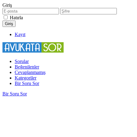
Giriş
Hatırla
Kayıt
Sorular
Beğenilenler
Cevaplanmamış
Kategoriler
Bir Soru Sor
Bir Soru Sor