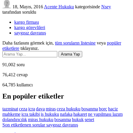
18, Mayıs, 2016
Acente Hukuku
kategorisinde
Nsey
tarafından
soruldu
kargo firması
kargo görevlileri
saygısız davranış
Daha fazlasını görmek için,
tüm soruların listesine
veya
popüler
etiketlere
tıklayınız.
91,002
soru
76,412
cevap
64,785
kullanıcı
En popüler etiketler
tazminat
ceza
icra
dava
miras
ceza hukuku
boşanma
borç
haciz
mahkeme
icra takibi
iş hukuku
nafaka
hakaret
ne yapılması lazım
dolandırıcılık
miras hukuku
bosanma
hukuk
senet
Son etiketlenen sorular saygısız davranış