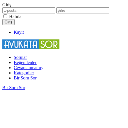
Giriş
Hatırla
Kayıt
Sorular
Beğenilenler
Cevaplanmamış
Kategoriler
Bir Soru Sor
Bir Soru Sor