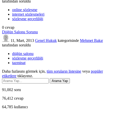
tarafından
soruldu
online sözleşme
internet sözleşmeleri
sözleşme geçerliliği
0
cevap
Düğün Salonu Sorunu
11, Mart, 2013
Genel Hukuk
kategorisinde
Mehmet Bakır
tarafından
soruldu
düğün salonu
sözleşme geçerliliği
tazminat
Daha fazlasını görmek için,
tüm soruların listesine
veya
popüler
etiketlere
tıklayınız.
91,002
soru
76,412
cevap
64,785
kullanıcı