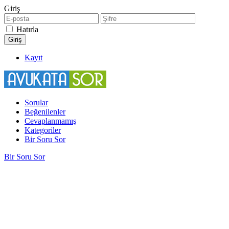
Giriş
Hatırla
Kayıt
Sorular
Beğenilenler
Cevaplanmamış
Kategoriler
Bir Soru Sor
Bir Soru Sor