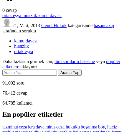
0
cevap
ortak eşya hırsızlık kamu davası
21, Mart, 2013
Genel Hukuk
kategorisinde
hasancazip
tarafından
soruldu
kamu davası
hırsızlık
ortak eşya
Daha fazlasını görmek için,
tüm soruların listesine
veya
popüler
etiketlere
tıklayınız.
91,002
soru
76,412
cevap
64,785
kullanıcı
En popüler etiketler
tazminat
ceza
icra
dava
miras
ceza hukuku
boşanma
borç
haciz