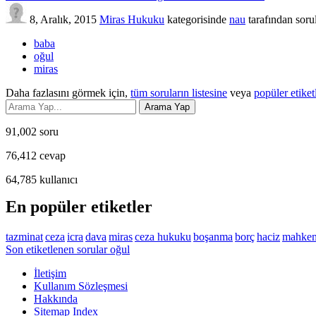
8, Aralık, 2015
Miras Hukuku
kategorisinde
nau
tarafından
soru
baba
oğul
miras
Daha fazlasını görmek için,
tüm soruların listesine
veya
popüler etiket
91,002
soru
76,412
cevap
64,785
kullanıcı
En popüler etiketler
tazminat
ceza
icra
dava
miras
ceza hukuku
boşanma
borç
haciz
mahke
Son etiketlenen sorular oğul
İletişim
Kullanım Sözleşmesi
Hakkında
Sitemap Index