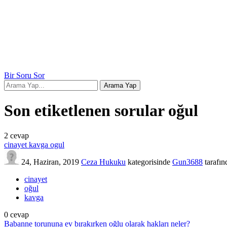
Bir Soru Sor
Son etiketlenen sorular oğul
2
cevap
cinayet kavga ogul
24, Haziran, 2019
Ceza Hukuku
kategorisinde
Gun3688
tarafı
cinayet
oğul
kavga
0
cevap
Babanne torununa ev bırakırken oğlu olarak hakları neler?