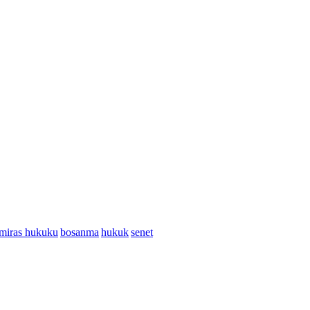
miras hukuku
bosanma
hukuk
senet