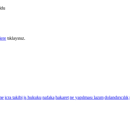
ldu
lere
tıklayınız.
me
icra takibi
iş hukuku
nafaka
hakaret
ne yapılması lazım
dolandırıcılık