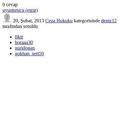
0
cevap
uyusturucu (esrar)
20, Şubat, 2013
Ceza Hukuku
kategorisinde
deniz12
tarafından
soruldu
fikir
boraaa30
nuridogan
gokhan_sert10