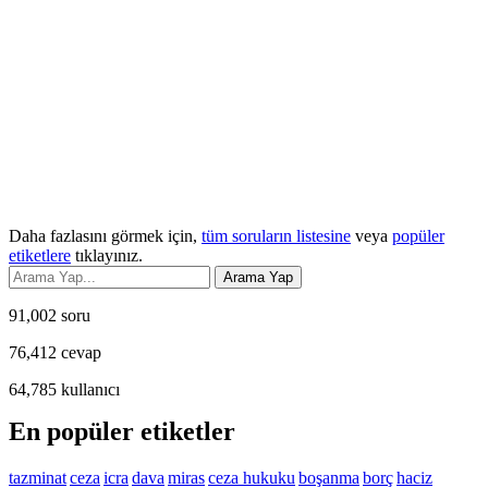
Daha fazlasını görmek için,
tüm soruların listesine
veya
popüler
etiketlere
tıklayınız.
91,002
soru
76,412
cevap
64,785
kullanıcı
En popüler etiketler
tazminat
ceza
icra
dava
miras
ceza hukuku
boşanma
borç
haciz