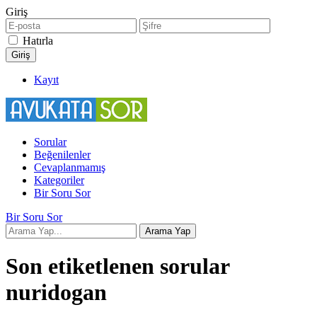
Giriş
Hatırla
Kayıt
Sorular
Beğenilenler
Cevaplanmamış
Kategoriler
Bir Soru Sor
Bir Soru Sor
Son etiketlenen sorular
nuridogan