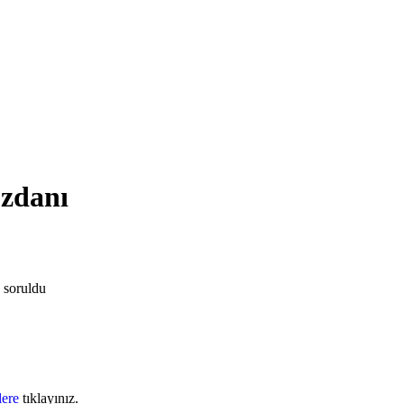
üzdanı
soruldu
lere
tıklayınız.