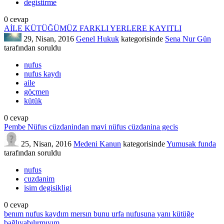
degistirme
0
cevap
AİLE KÜTÜĞÜMÜZ FARKLI YERLERE KAYITLI
29, Nisan, 2016
Genel Hukuk
kategorisinde
Sena Nur Gün
tarafından
soruldu
nufus
nufus kaydı
aile
göçmen
kütük
0
cevap
Pembe Nüfus cüzdanindan mavi nüfus cüzdanina gecis
25, Nisan, 2016
Medeni Kanun
kategorisinde
Yumusak funda
tarafından
soruldu
nufus
cuzdanim
isim degisikligi
0
cevap
benım nufus kaydım mersın bunu urfa nufusuna yanı kütüğe
bağlıyabılırmıyım