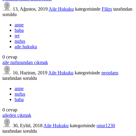
13, Ağustos, 2019
Aile Hukuku
kategorisinde
Filizs
tarafından
soruldu
anne
baba
ret
nufus
aile hukuku
0
cevap
aile nufusundan çıkmak
16, Haziran, 2019
Aile Hukuku
kategorisinde
neoplans
tarafından
soruldu
anne
nufus
baba
0
cevap
aileden çıkmak
30, Eylül, 2018
Aile Hukuku
kategorisinde
onur1230
tarafından
soruldu