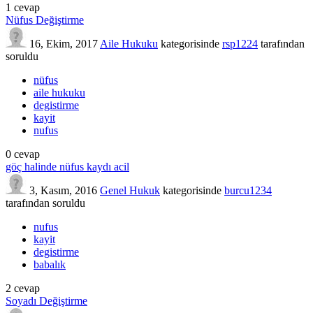
1
cevap
Nüfus Değiştirme
16, Ekim, 2017
Aile Hukuku
kategorisinde
rsp1224
tarafından
soruldu
nüfus
aile hukuku
degistirme
kayit
nufus
0
cevap
göç halinde nüfus kaydı acil
3, Kasım, 2016
Genel Hukuk
kategorisinde
burcu1234
tarafından
soruldu
nufus
kayit
degistirme
babalık
2
cevap
Soyadı Değiştirme