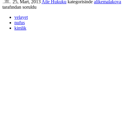
25, Mart, 2013
Aile Hukuku
kategorisinde
alikemalakova
tarafından
soruldu
velayet
nufus
kimlik