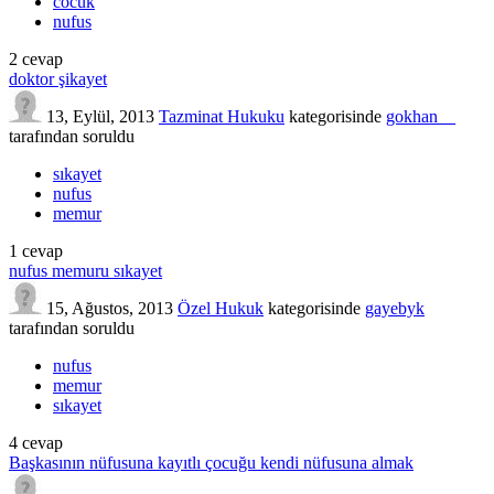
cocuk
nufus
2
cevap
doktor şikayet
13, Eylül, 2013
Tazminat Hukuku
kategorisinde
gokhan__
tarafından
soruldu
sıkayet
nufus
memur
1
cevap
nufus memuru sıkayet
15, Ağustos, 2013
Özel Hukuk
kategorisinde
gayebyk
tarafından
soruldu
nufus
memur
sıkayet
4
cevap
Başkasının nüfusuna kayıtlı çocuğu kendi nüfusuna almak