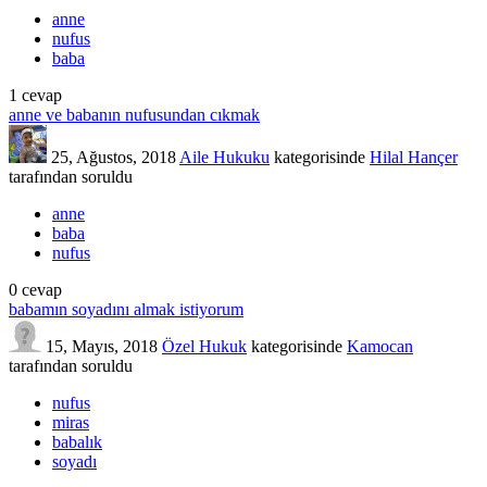
anne
nufus
baba
1
cevap
anne ve babanın nufusundan cıkmak
25, Ağustos, 2018
Aile Hukuku
kategorisinde
Hilal Hançer
tarafından
soruldu
anne
baba
nufus
0
cevap
babamın soyadını almak istiyorum
15, Mayıs, 2018
Özel Hukuk
kategorisinde
Kamocan
tarafından
soruldu
nufus
miras
babalık
soyadı