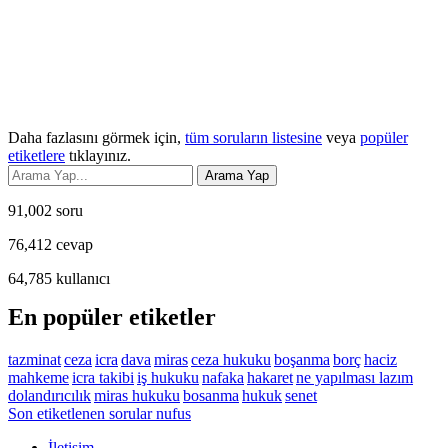
Daha fazlasını görmek için,
tüm soruların listesine
veya
popüler
etiketlere
tıklayınız.
91,002
soru
76,412
cevap
64,785
kullanıcı
En popüler etiketler
tazminat
ceza
icra
dava
miras
ceza hukuku
boşanma
borç
haciz
mahkeme
icra takibi
iş hukuku
nafaka
hakaret
ne yapılması lazım
dolandırıcılık
miras hukuku
bosanma
hukuk
senet
Son etiketlenen sorular nufus
İletişim