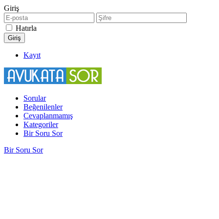
Giriş
Hatırla
Kayıt
Sorular
Beğenilenler
Cevaplanmamış
Kategoriler
Bir Soru Sor
Bir Soru Sor