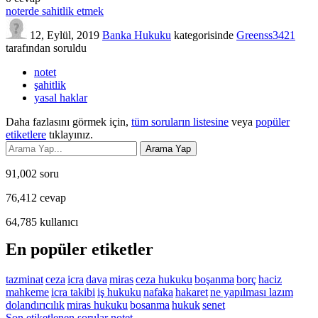
noterde sahitlik etmek
12, Eylül, 2019
Banka Hukuku
kategorisinde
Greenss3421
tarafından
soruldu
notet
şahitlik
yasal haklar
Daha fazlasını görmek için,
tüm soruların listesine
veya
popüler
etiketlere
tıklayınız.
91,002
soru
76,412
cevap
64,785
kullanıcı
En popüler etiketler
tazminat
ceza
icra
dava
miras
ceza hukuku
boşanma
borç
haciz
mahkeme
icra takibi
iş hukuku
nafaka
hakaret
ne yapılması lazım
dolandırıcılık
miras hukuku
bosanma
hukuk
senet
Son etiketlenen sorular notet