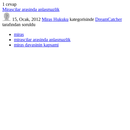
1
cevap
Mirascilar arasinda anlasmazlik
15, Ocak, 2012
Miras Hukuku
kategorisinde
DreamCatcher
tarafından
soruldu
miras
mirascilar arasinda anlasmazlik
miras davasinin kapsami