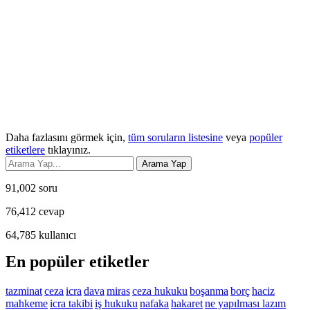
Daha fazlasını görmek için,
tüm soruların listesine
veya
popüler
etiketlere
tıklayınız.
91,002
soru
76,412
cevap
64,785
kullanıcı
En popüler etiketler
tazminat
ceza
icra
dava
miras
ceza hukuku
boşanma
borç
haciz
mahkeme
icra takibi
iş hukuku
nafaka
hakaret
ne yapılması lazım