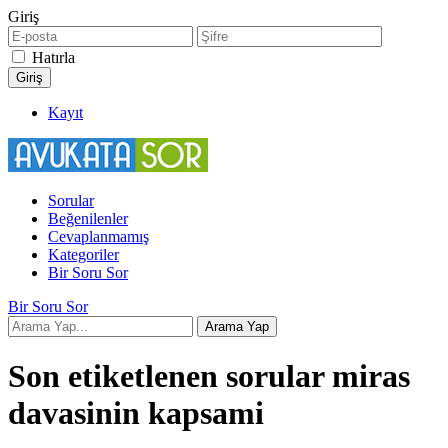
Giriş
Hatırla
Kayıt
Sorular
Beğenilenler
Cevaplanmamış
Kategoriler
Bir Soru Sor
Bir Soru Sor
Son etiketlenen sorular miras
davasinin kapsami