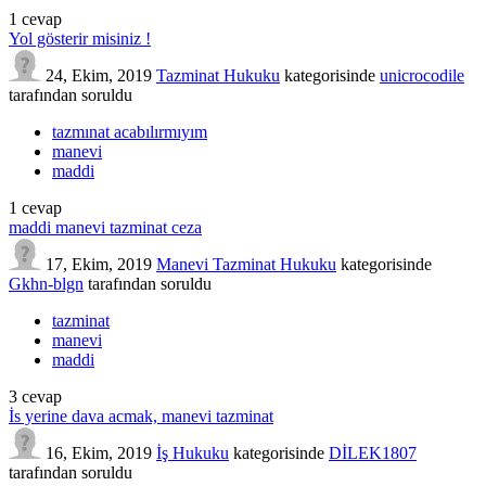
1
cevap
Yol gösterir misiniz !
24, Ekim, 2019
Tazminat Hukuku
kategorisinde
unicrocodile
tarafından
soruldu
tazmınat acabılırmıyım
manevi
maddi
1
cevap
maddi manevi tazminat ceza
17, Ekim, 2019
Manevi Tazminat Hukuku
kategorisinde
Gkhn-blgn
tarafından
soruldu
tazminat
manevi
maddi
3
cevap
İs yerine dava acmak, manevi tazminat
16, Ekim, 2019
İş Hukuku
kategorisinde
DİLEK1807
tarafından
soruldu