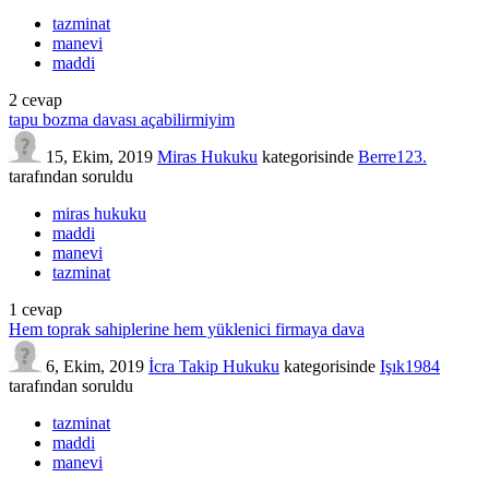
tazminat
manevi
maddi
2
cevap
tapu bozma davası açabilirmiyim
15, Ekim, 2019
Miras Hukuku
kategorisinde
Berre123.
tarafından
soruldu
miras hukuku
maddi
manevi
tazminat
1
cevap
Hem toprak sahiplerine hem yüklenici firmaya dava
6, Ekim, 2019
İcra Takip Hukuku
kategorisinde
Işık1984
tarafından
soruldu
tazminat
maddi
manevi