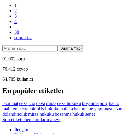
1
2
3
4
...
38
sonraki »
91,002
soru
76,412
cevap
64,785
kullanıcı
En popüler etiketler
tazminat
ceza
icra
dava
miras
ceza hukuku
boşanma
borç
haciz
mahkeme
icra takibi
iş hukuku
nafaka
hakaret
ne yapılması lazım
dolandırıcılık
miras hukuku
bosanma
hukuk
senet
Son etiketlenen sorular manevi
İletişim