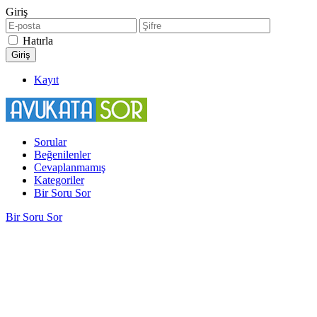
Giriş
Hatırla
Kayıt
Sorular
Beğenilenler
Cevaplanmamış
Kategoriler
Bir Soru Sor
Bir Soru Sor