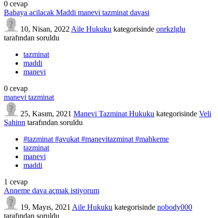
0
cevap
Babaya acilacak Maddi manevi tazminat davasi
10, Nisan, 2022
Aile Hukuku
kategorisinde
onrkzlglu
tarafından
soruldu
tazminat
maddi
manevi
0
cevap
manevi tazminat
25, Kasım, 2021
Manevi Tazminat Hukuku
kategorisinde
Veli
Şahinn
tarafından
soruldu
#tazminat #avukat #manevitazminat #mahkeme
tazminat
manevi
maddi
1
cevap
Anneme dava açmak istiyorum
19, Mayıs, 2021
Aile Hukuku
kategorisinde
nobody000
tarafından
soruldu