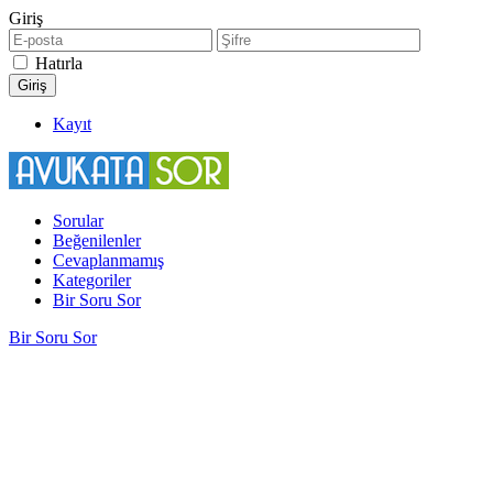
Giriş
Hatırla
Kayıt
Sorular
Beğenilenler
Cevaplanmamış
Kategoriler
Bir Soru Sor
Bir Soru Sor