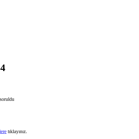
24
soruldu
lere
tıklayınız.