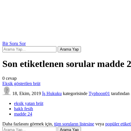
Bir Soru Sor
Son etiketlenen sorular madde 
0
cevap
Eksik gösterilen brüt
18, Ekim, 2019
İş Hukuku
kategorisinde
Typhoon01
tarafından
eksik yatan brüt
haklı fesih
madde 24
Daha fazlasını görmek için,
tüm soruların listesine
veya
popüler etiket