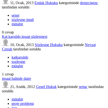
11, Ocak, 2013
Emlak Hukuku
kategorisinde
denizcigenc
tarafından
soruldu
senet
sözleşme iptali
mütahit
0
cevap
Kat karşılığı inşaat sözleşmesi
10, Ocak, 2013
Sözleşme Hukuku
kategorisinde
Nevzat
Cerrah
tarafından
soruldu
katkarşılığı
sozleşme
mütahit
1
cevap
inşaat halinde daire
21, Aralık, 2012
Genel Hukuk
kategorisinde
sertaç
tarafından
soruldu
mütahit
proje problemi
icra