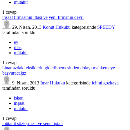
mütahit
1
cevap
inşaat firmasının iflası ve yeni firmanın devri
29, Nisan, 2013
Konut Hukuku
kategorisinde
SPEEDY
tarafından
soruldu
ev
iflas
mütahit
1
cevap
binamızdaki eksiklerin giderilmemesinden dolayı mahkemeye
başvuracağız
9, Nisan, 2013
İmar Hukuku
kategorisinde
fehmi gozkaya
tarafından
soruldu
iskan
inşaat
mütahit
1
cevap
mütahit sözleşmesi ve senet iptali