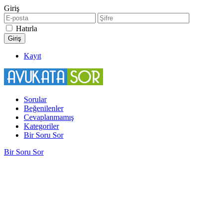
Giriş
Hatırla
Kayıt
Sorular
Beğenilenler
Cevaplanmamış
Kategoriler
Bir Soru Sor
Bir Soru Sor