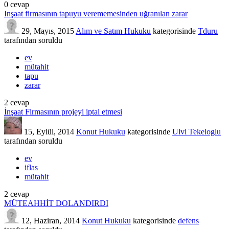
0
cevap
Inşaat firmasının tapuyu verememesinden uğranılan zarar
29, Mayıs, 2015
Alım ve Satım Hukuku
kategorisinde
Tduru
tarafından
soruldu
ev
mütahit
tapu
zarar
2
cevap
İnşaat Firmasının projeyi iptal etmesi
15, Eylül, 2014
Konut Hukuku
kategorisinde
Ulvi Tekeloglu
tarafından
soruldu
ev
iflas
mütahit
2
cevap
MÜTEAHHİT DOLANDIRDI
12, Haziran, 2014
Konut Hukuku
kategorisinde
defens