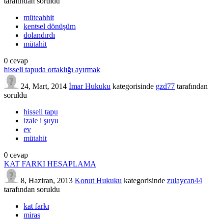
tarafından
soruldu
müteahhit
kentsel dönüşüm
dolandırdı
mütahit
0
cevap
hisseli tapuda ortaklığı ayırmak
24, Mart, 2014
İmar Hukuku
kategorisinde
gzd77
tarafından
soruldu
hisseli tapu
izale i şuyu
ev
mütahit
0
cevap
KAT FARKI HESAPLAMA
8, Haziran, 2013
Konut Hukuku
kategorisinde
zulaycan44
tarafından
soruldu
kat farkı
miras