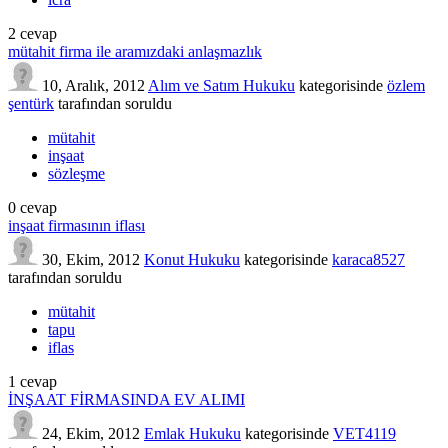
2
cevap
mütahit firma ile aramızdaki anlaşmazlık
10, Aralık, 2012
Alım ve Satım Hukuku
kategorisinde
özlem
şentürk
tarafından
soruldu
mütahit
inşaat
sözleşme
0
cevap
inşaat firmasının iflası
30, Ekim, 2012
Konut Hukuku
kategorisinde
karaca8527
tarafından
soruldu
mütahit
tapu
iflas
1
cevap
İNŞAAT FİRMASINDA EV ALIMI
24, Ekim, 2012
Emlak Hukuku
kategorisinde
VET4119