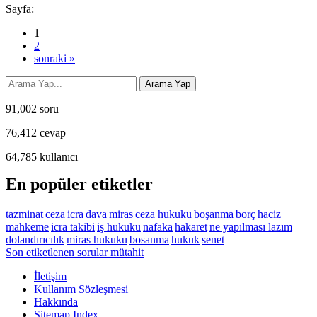
Sayfa:
1
2
sonraki »
91,002
soru
76,412
cevap
64,785
kullanıcı
En popüler etiketler
tazminat
ceza
icra
dava
miras
ceza hukuku
boşanma
borç
haciz
mahkeme
icra takibi
iş hukuku
nafaka
hakaret
ne yapılması lazım
dolandırıcılık
miras hukuku
bosanma
hukuk
senet
Son etiketlenen sorular mütahit
İletişim
Kullanım Sözleşmesi
Hakkında
Sitemap Index