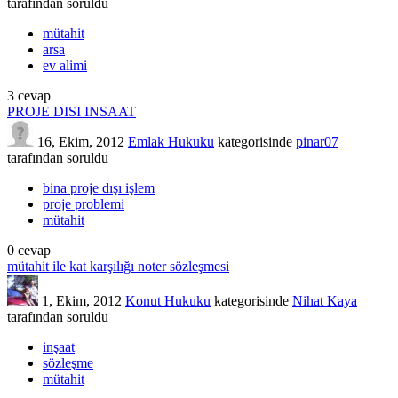
tarafından
soruldu
mütahit
arsa
ev alimi
3
cevap
PROJE DISI INSAAT
16, Ekim, 2012
Emlak Hukuku
kategorisinde
pinar07
tarafından
soruldu
bina proje dışı işlem
proje problemi
mütahit
0
cevap
mütahit ile kat karşılığı noter sözleşmesi
1, Ekim, 2012
Konut Hukuku
kategorisinde
Nihat Kaya
tarafından
soruldu
inşaat
sözleşme
mütahit