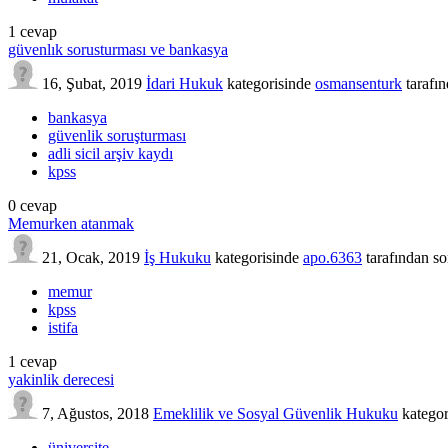
1
cevap
güvenlık sorusturması ve bankasya
16, Şubat, 2019
İdari Hukuk
kategorisinde
osmansenturk
tarafı
bankasya
güvenlik soruşturması
adli sicil arşiv kaydı
kpss
0
cevap
Memurken atanmak
21, Ocak, 2019
İş Hukuku
kategorisinde
apo.6363
tarafından
so
memur
kpss
istifa
1
cevap
yakinlik derecesi
7, Ağustos, 2018
Emeklilik ve Sosyal Güvenlik Hukuku
kategor
üniversite