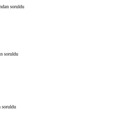
ından
soruldu
an
soruldu
n
soruldu