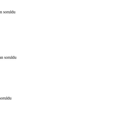
an
soruldu
an
soruldu
soruldu