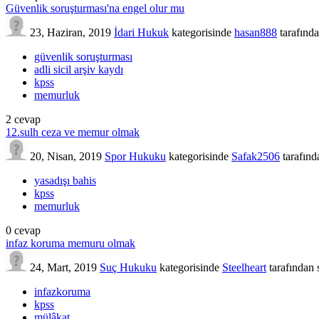
Güvenlik soruşturması'na engel olur mu
23, Haziran, 2019
İdari Hukuk
kategorisinde
hasan888
tarafınd
güvenlik soruşturması
adli sicil arşiv kaydı
kpss
memurluk
2
cevap
12.sulh ceza ve memur olmak
20, Nisan, 2019
Spor Hukuku
kategorisinde
Safak2506
tarafınd
yasadışı bahis
kpss
memurluk
0
cevap
infaz koruma memuru olmak
24, Mart, 2019
Suç Hukuku
kategorisinde
Steelheart
tarafından
infazkoruma
kpss
mülâkat