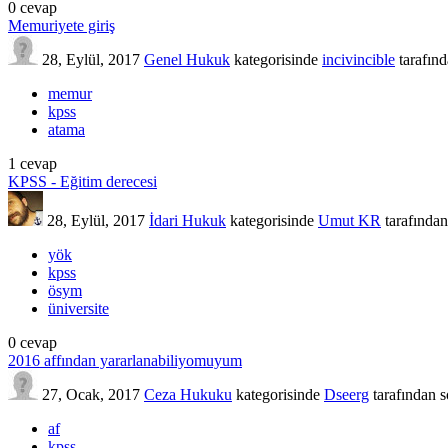
0
cevap
Memuriyete giriş
28, Eylül, 2017
Genel Hukuk
kategorisinde
incivincible
tarafın
memur
kpss
atama
1
cevap
KPSS - Eğitim derecesi
28, Eylül, 2017
İdari Hukuk
kategorisinde
Umut KR
tarafından
yök
kpss
ösym
üniversite
0
cevap
2016 affından yararlanabiliyomuyum
27, Ocak, 2017
Ceza Hukuku
kategorisinde
Dseerg
tarafından
s
af
kpss