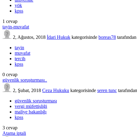
yök
kpss
1
cevap
tayin-muvafat
2, Ağustos, 2018
İdari Hukuk
kategorisinde
boreas78
tarafından
tayin
muvafat
tercih
kpss
0
cevap
güvenlik soruşturması..
2, Şubat, 2018
Ceza Hukuku
kategorisinde
seren tunç
tarafında
güvenlik soruşturması
vergi müfettişliği
maliye bakanlığı
kpss
3
cevap
Atama iptali