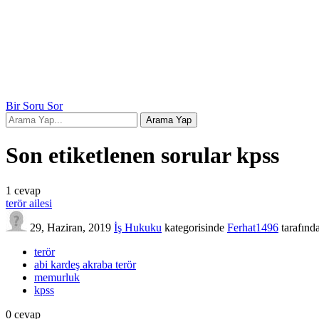
Bir Soru Sor
Son etiketlenen sorular kpss
1
cevap
terör ailesi
29, Haziran, 2019
İş Hukuku
kategorisinde
Ferhat1496
tarafınd
terör
abi kardeş akraba terör
memurluk
kpss
0
cevap