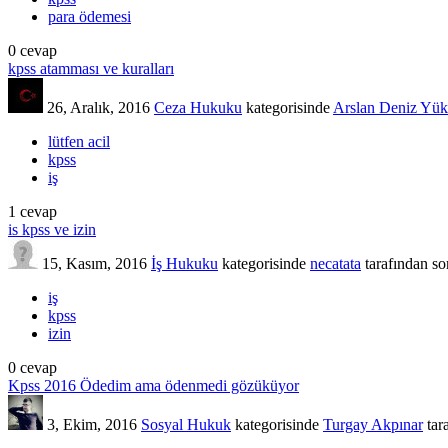
para ödemesi
0
cevap
kpss atamması ve kuralları
26, Aralık, 2016
Ceza Hukuku
kategorisinde
Arslan Deniz Yük
lütfen acil
kpss
iş
1
cevap
is kpss ve izin
15, Kasım, 2016
İş Hukuku
kategorisinde
necatata
tarafından
so
iş
kpss
izin
0
cevap
Kpss 2016 Ödedim ama ödenmedi gözüküyor
3, Ekim, 2016
Sosyal Hukuk
kategorisinde
Turgay Akpınar
tar