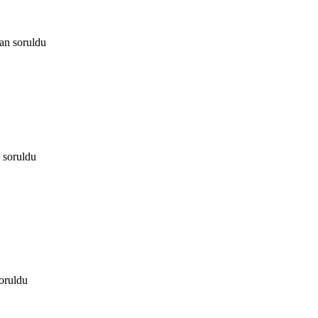
dan
soruldu
soruldu
oruldu