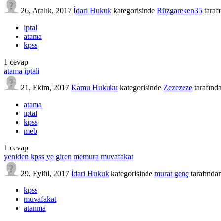
26, Aralık, 2017
İdari Hukuk
kategorisinde
Rüzgareken35
taraf
iptal
atama
kpss
1
cevap
atama iptali
21, Ekim, 2017
Kamu Hukuku
kategorisinde
Zezezeze
tarafınd
atama
iptal
kpss
meb
1
cevap
yeniden kpss ye giren memura muvafakat
29, Eylül, 2017
İdari Hukuk
kategorisinde
murat genç
tarafında
kpss
muvafakat
atanma