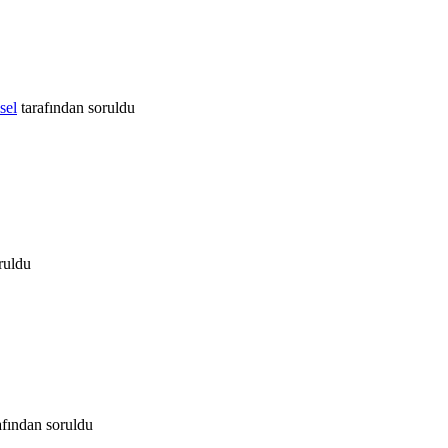
sel
tarafından
soruldu
ruldu
afından
soruldu