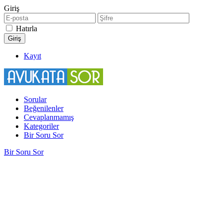
Giriş
Hatırla
Kayıt
Sorular
Beğenilenler
Cevaplanmamış
Kategoriler
Bir Soru Sor
Bir Soru Sor