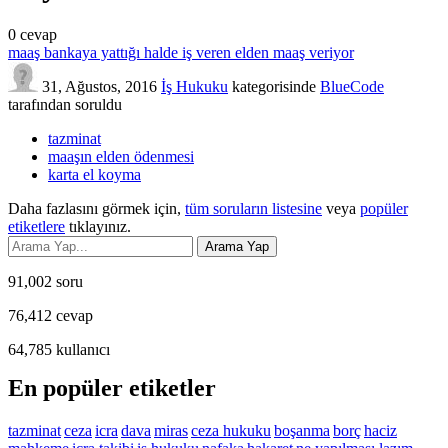
0
cevap
maaş bankaya yattığı halde iş veren elden maaş veriyor
31, Ağustos, 2016
İş Hukuku
kategorisinde
BlueCode
tarafından
soruldu
tazminat
maaşın elden ödenmesi
karta el koyma
Daha fazlasını görmek için,
tüm soruların listesine
veya
popüler
etiketlere
tıklayınız.
91,002
soru
76,412
cevap
64,785
kullanıcı
En popüler etiketler
tazminat
ceza
icra
dava
miras
ceza hukuku
boşanma
borç
haciz