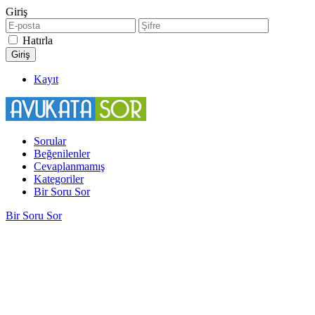
Giriş
Hatırla
Kayıt
Sorular
Beğenilenler
Cevaplanmamış
Kategoriler
Bir Soru Sor
Bir Soru Sor