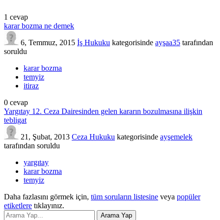
1
cevap
karar bozma ne demek
6, Temmuz, 2015
İş Hukuku
kategorisinde
ayşaa35
tarafından
soruldu
karar bozma
temyiz
itiraz
0
cevap
Yargıtay 12. Ceza Dairesinden gelen kararın bozulmasına ilişkin
tebligat
21, Şubat, 2013
Ceza Hukuku
kategorisinde
ayşemelek
tarafından
soruldu
yargıtay
karar bozma
temyiz
Daha fazlasını görmek için,
tüm soruların listesine
veya
popüler
etiketlere
tıklayınız.