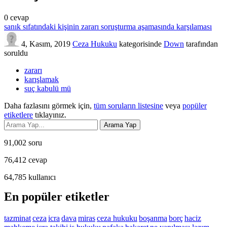
0
cevap
sanık sıfatındaki kişinin zararı soruşturma aşamasında karşılaması
4, Kasım, 2019
Ceza Hukuku
kategorisinde
Down
tarafından
soruldu
zararı
karışlamak
suç kabulü mü
Daha fazlasını görmek için,
tüm soruların listesine
veya
popüler
etiketlere
tıklayınız.
91,002
soru
76,412
cevap
64,785
kullanıcı
En popüler etiketler
tazminat
ceza
icra
dava
miras
ceza hukuku
boşanma
borç
haciz