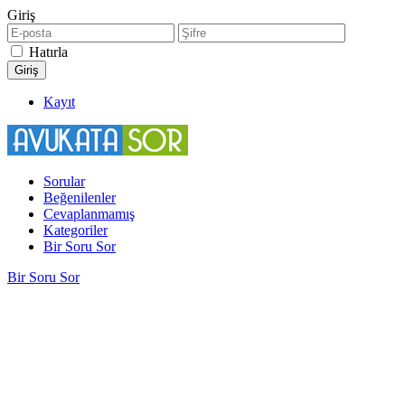
Giriş
Hatırla
Kayıt
Sorular
Beğenilenler
Cevaplanmamış
Kategoriler
Bir Soru Sor
Bir Soru Sor