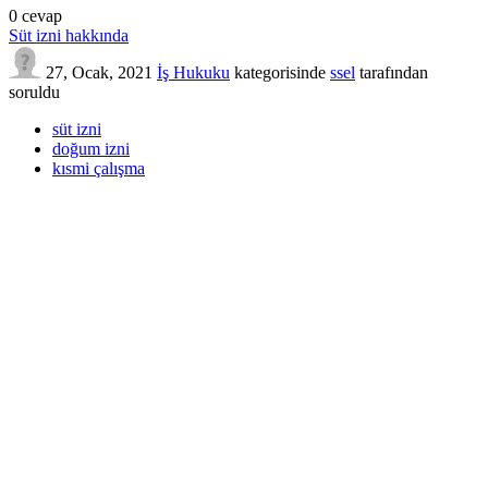
0
cevap
Süt izni hakkında
27, Ocak, 2021
İş Hukuku
kategorisinde
ssel
tarafından
soruldu
süt izni
doğum izni
kısmi çalışma