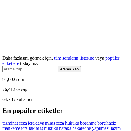
Daha fazlasını görmek için,
tüm soruların listesine
veya
popüler
etiketlere
tıklayınız.
91,002
soru
76,412
cevap
64,785
kullanıcı
En popüler etiketler
tazminat
ceza
icra
dava
miras
ceza hukuku
boşanma
borç
haciz
mahkeme
icra takibi
iş hukuku
nafaka
hakaret
ne yapılması lazım