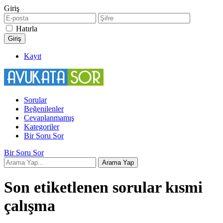
Giriş
Hatırla
Kayıt
Sorular
Beğenilenler
Cevaplanmamış
Kategoriler
Bir Soru Sor
Bir Soru Sor
Son etiketlenen sorular kısmi
çalışma