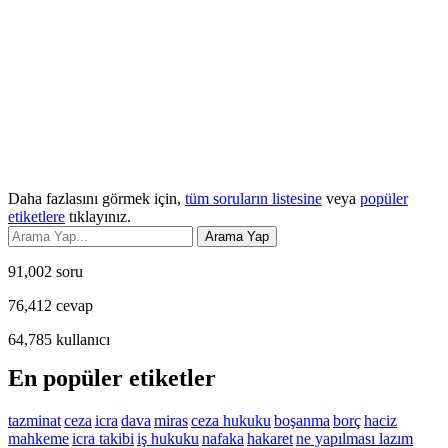
Daha fazlasını görmek için,
tüm soruların listesine
veya
popüler
etiketlere
tıklayınız.
91,002
soru
76,412
cevap
64,785
kullanıcı
En popüler etiketler
tazminat
ceza
icra
dava
miras
ceza hukuku
boşanma
borç
haciz
mahkeme
icra takibi
iş hukuku
nafaka
hakaret
ne yapılması lazım