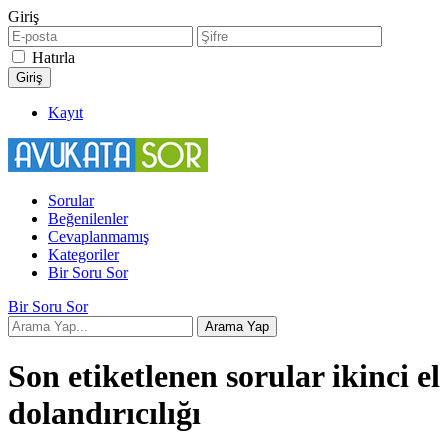
Giriş
Hatırla
Kayıt
Sorular
Beğenilenler
Cevaplanmamış
Kategoriler
Bir Soru Sor
Bir Soru Sor
Son etiketlenen sorular ikinci el
dolandırıcılığı