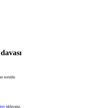
 davası
an
soruldu
lere
tıklayınız.