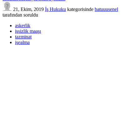
21, Ekim, 2019
İş Hukuku
kategorisinde
batuuusenel
tarafından
soruldu
askerlik
işsizlik maaşı
tazminat
işealma