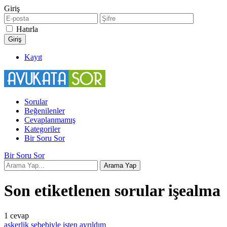
Giriş
Hatırla
Kayıt
Sorular
Beğenilenler
Cevaplanmamış
Kategoriler
Bir Soru Sor
Bir Soru Sor
Son etiketlenen sorular işealma
1
cevap
askerlik sebebiyle işten ayrıldım