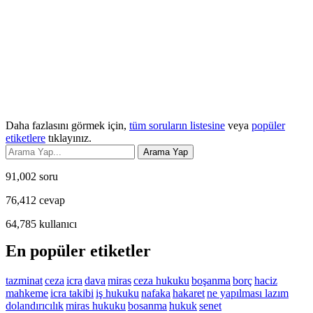
Daha fazlasını görmek için,
tüm soruların listesine
veya
popüler
etiketlere
tıklayınız.
91,002
soru
76,412
cevap
64,785
kullanıcı
En popüler etiketler
tazminat
ceza
icra
dava
miras
ceza hukuku
boşanma
borç
haciz
mahkeme
icra takibi
iş hukuku
nafaka
hakaret
ne yapılması lazım
dolandırıcılık
miras hukuku
bosanma
hukuk
senet