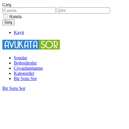
Giriş
Hatırla
Kayıt
Sorular
Beğenilenler
Cevaplanmamış
Kategoriler
Bir Soru Sor
Bir Soru Sor