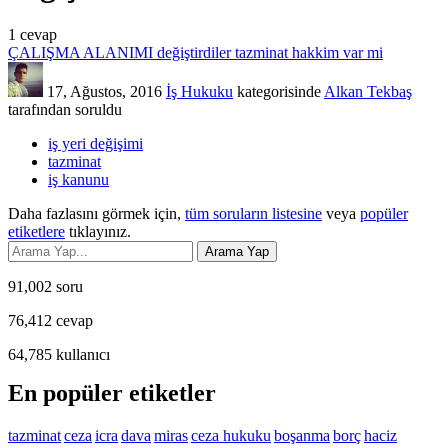
1
cevap
ÇALIŞMA ALANIMI değiştirdiler tazminat hakkim var mi
17, Ağustos, 2016
İş Hukuku
kategorisinde
Alkan Tekbaş
tarafından
soruldu
iş yeri değişimi
tazminat
iş kanunu
Daha fazlasını görmek için,
tüm soruların listesine
veya
popüler
etiketlere
tıklayınız.
91,002
soru
76,412
cevap
64,785
kullanıcı
En popüler etiketler
tazminat
ceza
icra
dava
miras
ceza hukuku
boşanma
borç
haciz