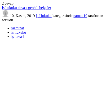
2
cevap
Iş hukuku davası gerekli belgeler
10, Kasım, 2019
İş Hukuku
kategorisinde
pamuk19
tarafından
soruldu
tazminat
is hukuku
iş davasi