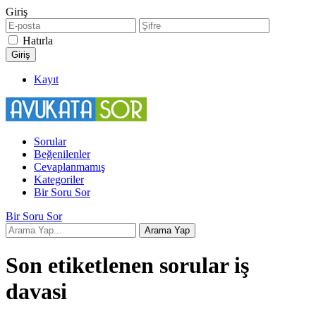
Giriş
Hatırla
Kayıt
Sorular
Beğenilenler
Cevaplanmamış
Kategoriler
Bir Soru Sor
Bir Soru Sor
Son etiketlenen sorular iş
davasi