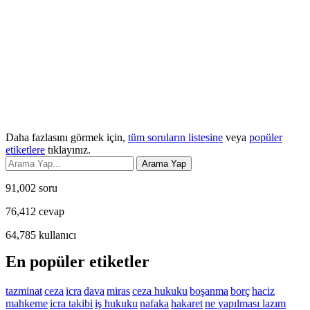
Daha fazlasını görmek için,
tüm soruların listesine
veya
popüler
etiketlere
tıklayınız.
91,002
soru
76,412
cevap
64,785
kullanıcı
En popüler etiketler
tazminat
ceza
icra
dava
miras
ceza hukuku
boşanma
borç
haciz
mahkeme
icra takibi
iş hukuku
nafaka
hakaret
ne yapılması lazım