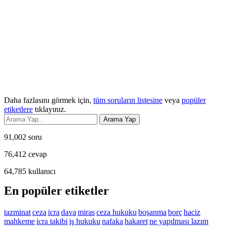
Daha fazlasını görmek için,
tüm soruların listesine
veya
popüler
etiketlere
tıklayınız.
91,002
soru
76,412
cevap
64,785
kullanıcı
En popüler etiketler
tazminat
ceza
icra
dava
miras
ceza hukuku
boşanma
borç
haciz
mahkeme
icra takibi
iş hukuku
nafaka
hakaret
ne yapılması lazım