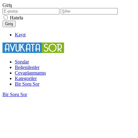
Giriş
Hatırla
Kayıt
Sorular
Beğenilenler
Cevaplanmamış
Kategoriler
Bir Soru Sor
Bir Soru Sor