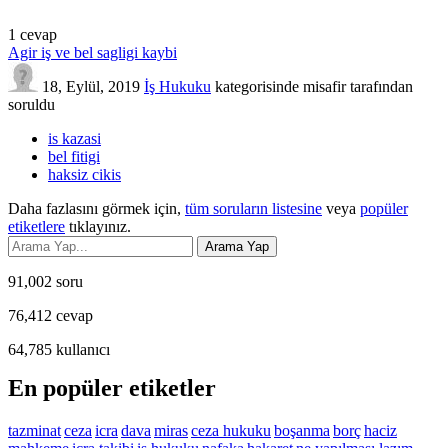
1
cevap
Agir iş ve bel sagligi kaybi
18, Eylül, 2019
İş Hukuku
kategorisinde
misafir
tarafından
soruldu
is kazasi
bel fitigi
haksiz cikis
Daha fazlasını görmek için,
tüm soruların listesine
veya
popüler
etiketlere
tıklayınız.
91,002
soru
76,412
cevap
64,785
kullanıcı
En popüler etiketler
tazminat
ceza
icra
dava
miras
ceza hukuku
boşanma
borç
haciz