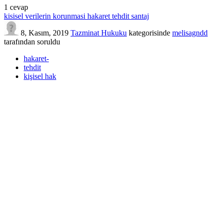
1
cevap
kisisel verilerin korunmasi hakaret tehdit santaj
8, Kasım, 2019
Tazminat Hukuku
kategorisinde
melisagndd
tarafından
soruldu
hakaret-
tehdit
kişisel hak