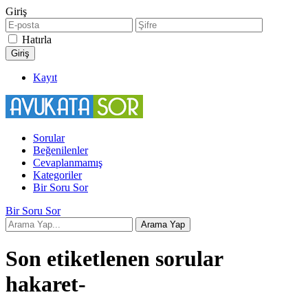
Giriş
Hatırla
Kayıt
Sorular
Beğenilenler
Cevaplanmamış
Kategoriler
Bir Soru Sor
Bir Soru Sor
Son etiketlenen sorular
hakaret-