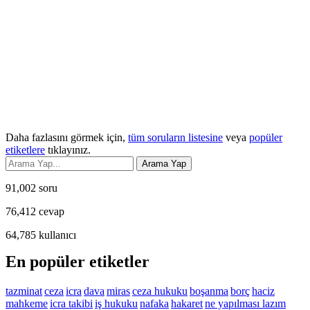
Daha fazlasını görmek için,
tüm soruların listesine
veya
popüler
etiketlere
tıklayınız.
91,002
soru
76,412
cevap
64,785
kullanıcı
En popüler etiketler
tazminat
ceza
icra
dava
miras
ceza hukuku
boşanma
borç
haciz
mahkeme
icra takibi
iş hukuku
nafaka
hakaret
ne yapılması lazım