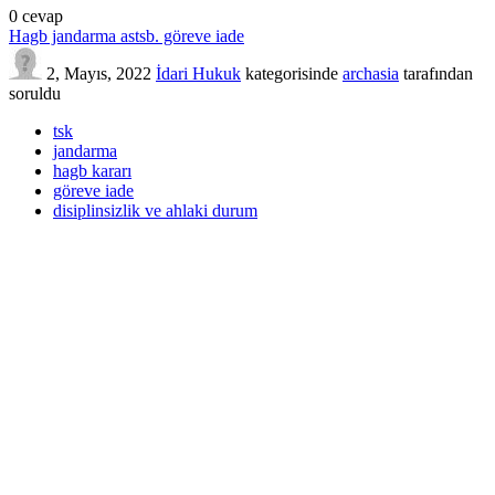
0
cevap
Hagb jandarma astsb. göreve iade
2, Mayıs, 2022
İdari Hukuk
kategorisinde
archasia
tarafından
soruldu
tsk
jandarma
hagb kararı
göreve iade
disiplinsizlik ve ahlaki durum