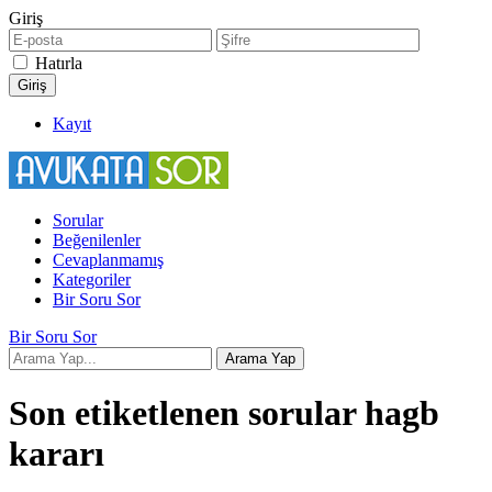
Giriş
Hatırla
Kayıt
Sorular
Beğenilenler
Cevaplanmamış
Kategoriler
Bir Soru Sor
Bir Soru Sor
Son etiketlenen sorular hagb
kararı