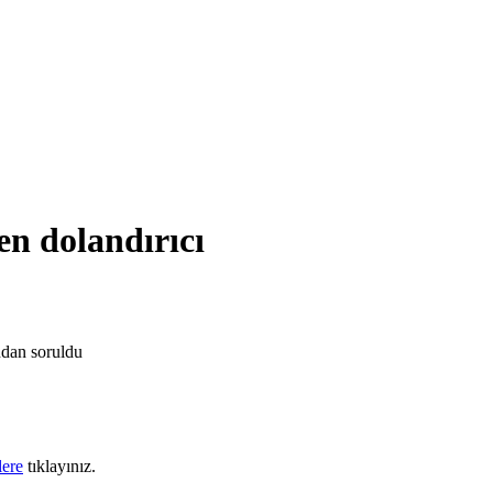
en dolandırıcı
ndan
soruldu
lere
tıklayınız.