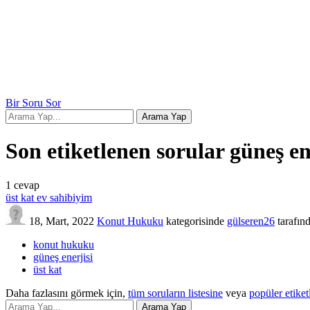
Bir Soru Sor
Son etiketlenen sorular güneş en
1
cevap
üst kat ev sahibiyim
18, Mart, 2022
Konut Hukuku
kategorisinde
gülseren26
tarafın
konut hukuku
güneş enerjisi
üst kat
Daha fazlasını görmek için,
tüm soruların listesine
veya
popüler etiket