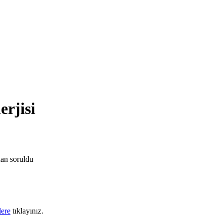
erjisi
dan
soruldu
lere
tıklayınız.