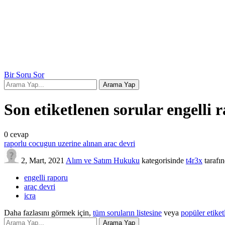
Bir Soru Sor
Son etiketlenen sorular engelli 
0
cevap
raporlu cocugun uzerine alınan arac devri
2, Mart, 2021
Alım ve Satım Hukuku
kategorisinde
t4r3x
tarafı
engelli raporu
araç devri
icra
Daha fazlasını görmek için,
tüm soruların listesine
veya
popüler etiket