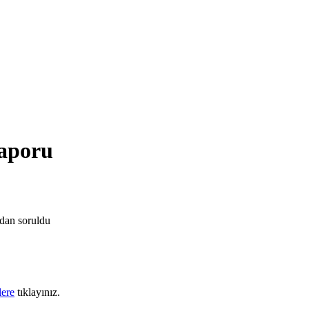
raporu
ndan
soruldu
lere
tıklayınız.