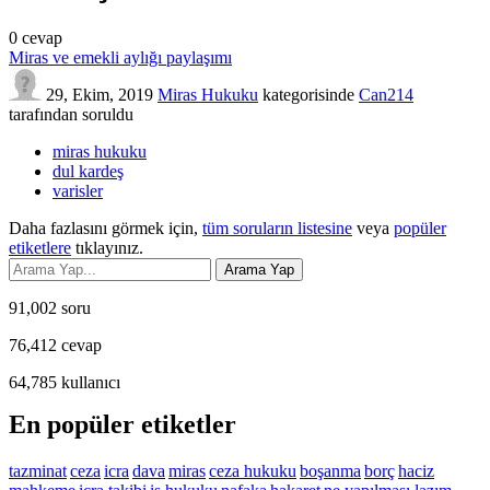
0
cevap
Miras ve emekli aylığı paylaşımı
29, Ekim, 2019
Miras Hukuku
kategorisinde
Can214
tarafından
soruldu
miras hukuku
dul kardeş
varisler
Daha fazlasını görmek için,
tüm soruların listesine
veya
popüler
etiketlere
tıklayınız.
91,002
soru
76,412
cevap
64,785
kullanıcı
En popüler etiketler
tazminat
ceza
icra
dava
miras
ceza hukuku
boşanma
borç
haciz