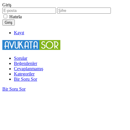
Giriş
Hatırla
Kayıt
Sorular
Beğenilenler
Cevaplanmamış
Kategoriler
Bir Soru Sor
Bir Soru Sor