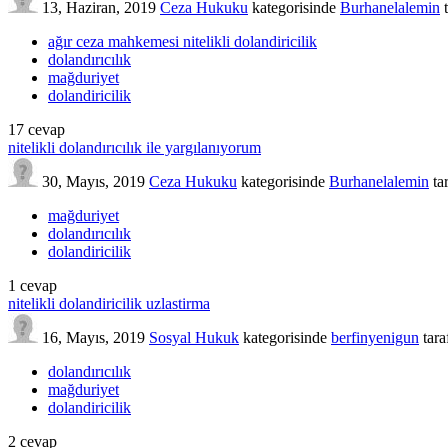
13, Haziran, 2019
Ceza Hukuku
kategorisinde
Burhanelalemin
ağır ceza mahkemesi nitelikli dolandiricilik
dolandırıcılık
mağduriyet
dolandiricilik
17
cevap
nitelikli dolandırıcılık ile yargılanıyorum
30, Mayıs, 2019
Ceza Hukuku
kategorisinde
Burhanelalemin
ta
mağduriyet
dolandırıcılık
dolandiricilik
1
cevap
nitelikli dolandiricilik uzlastirma
16, Mayıs, 2019
Sosyal Hukuk
kategorisinde
berfinyenigun
tar
dolandırıcılık
mağduriyet
dolandiricilik
2
cevap