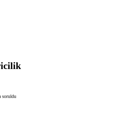
icilik
n
soruldu