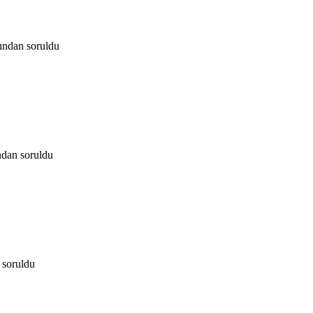
fından
soruldu
ndan
soruldu
soruldu