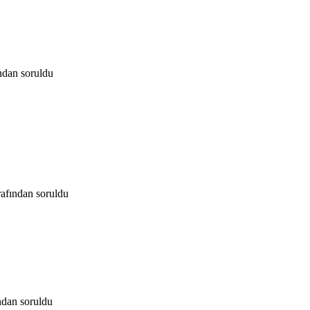
ından
soruldu
rafından
soruldu
ndan
soruldu