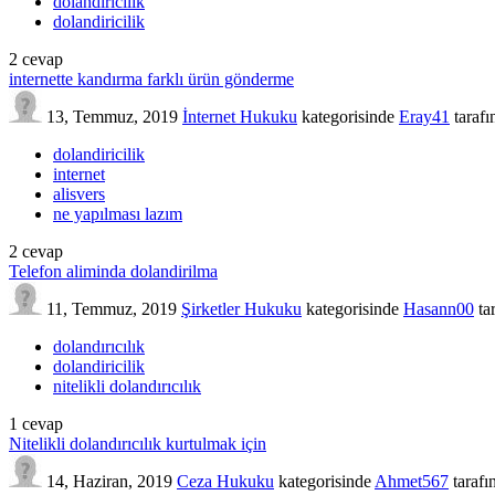
dolandırıcılık
dolandiricilik
2
cevap
internette kandırma farklı ürün gönderme
13, Temmuz, 2019
İnternet Hukuku
kategorisinde
Eray41
taraf
dolandiricilik
internet
alisvers
ne yapılması lazım
2
cevap
Telefon aliminda dolandirilma
11, Temmuz, 2019
Şirketler Hukuku
kategorisinde
Hasann00
ta
dolandırıcılık
dolandiricilik
nitelikli dolandırıcılık
1
cevap
Nitelikli dolandırıcılık kurtulmak için
14, Haziran, 2019
Ceza Hukuku
kategorisinde
Ahmet567
tarafı