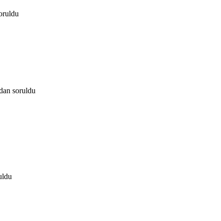
oruldu
ndan
soruldu
uldu