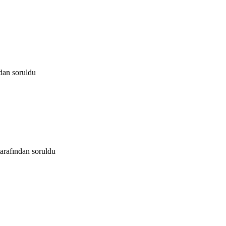
ndan
soruldu
tarafından
soruldu