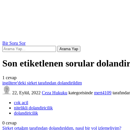
Bir Soru Sor
Son etiketlenen sorular dolandir
1
cevap
ingiltere'deki şirket tarafından dolandirildim
22, Eylül, 2022
Ceza Hukuku
kategorisinde
mert4109
tarafında
cok acil
nitelikli dolandiricilik
dolandiricilik
0
cevap
Şirket ortağım tarafından dolandırıldım, nasıl bir yol izlemeliyim?