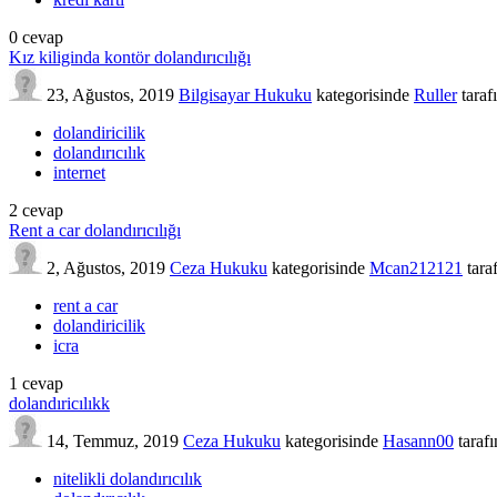
0
cevap
Kız kiliginda kontör dolandırıcılığı
23, Ağustos, 2019
Bilgisayar Hukuku
kategorisinde
Ruller
taraf
dolandiricilik
dolandırıcılık
internet
2
cevap
Rent a car dolandırıcılığı
2, Ağustos, 2019
Ceza Hukuku
kategorisinde
Mcan212121
tara
rent a car
dolandiricilik
icra
1
cevap
dolandıricılıkk
14, Temmuz, 2019
Ceza Hukuku
kategorisinde
Hasann00
taraf
nitelikli dolandırıcılık