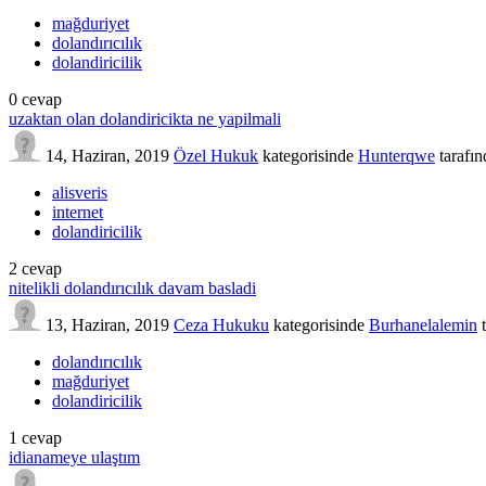
mağduriyet
dolandırıcılık
dolandiricilik
0
cevap
uzaktan olan dolandiricikta ne yapilmali
14, Haziran, 2019
Özel Hukuk
kategorisinde
Hunterqwe
tarafı
alisveris
internet
dolandiricilik
2
cevap
nitelikli dolandırıcılık davam basladi
13, Haziran, 2019
Ceza Hukuku
kategorisinde
Burhanelalemin
dolandırıcılık
mağduriyet
dolandiricilik
1
cevap
idianameye ulaştım