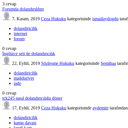
3
cevap
Forumda dolandırıldım
7, Kasım, 2019
Ceza Hukuku
kategorisinde
ismailaydogdu
tara
dolandiricilik
internet
forum
0
cevap
İngilizce seti ile dolandırıcılık
22, Eylül, 2019
Sözleşme Hukuku
kategorisinde
Semihaa
tarafı
dolandiricilik
mağduriyet
iade
0
cevap
tck245 nasıl dolandırıcılığa döner
17, Eylül, 2019
Ceza Hukuku
kategorisinde
aydemirr
tarafından
dolandiricilik
kamu davasi
kredi kartı