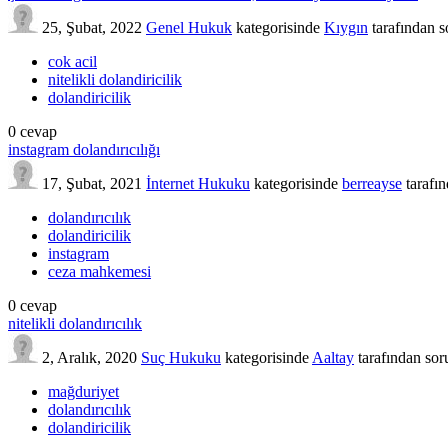
25, Şubat, 2022
Genel Hukuk
kategorisinde
Kıygın
tarafından
s
cok acil
nitelikli dolandiricilik
dolandiricilik
0
cevap
instagram dolandırıcılığı
17, Şubat, 2021
İnternet Hukuku
kategorisinde
berreayse
tarafı
dolandırıcılık
dolandiricilik
instagram
ceza mahkemesi
0
cevap
nitelikli dolandırıcılık
2, Aralık, 2020
Suç Hukuku
kategorisinde
Aaltay
tarafından
sor
mağduriyet
dolandırıcılık
dolandiricilik