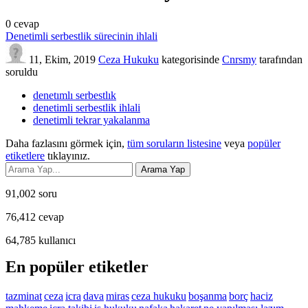
0
cevap
Denetimli serbestlik sürecinin ihlali
11, Ekim, 2019
Ceza Hukuku
kategorisinde
Cnrsmy
tarafından
soruldu
denetımlı serbestlık
denetimli serbestlik ihlali
denetimli tekrar yakalanma
Daha fazlasını görmek için,
tüm soruların listesine
veya
popüler
etiketlere
tıklayınız.
91,002
soru
76,412
cevap
64,785
kullanıcı
En popüler etiketler
tazminat
ceza
icra
dava
miras
ceza hukuku
boşanma
borç
haciz