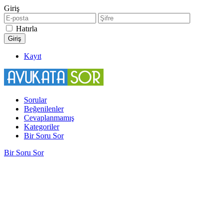
Giriş
Hatırla
Kayıt
Sorular
Beğenilenler
Cevaplanmamış
Kategoriler
Bir Soru Sor
Bir Soru Sor