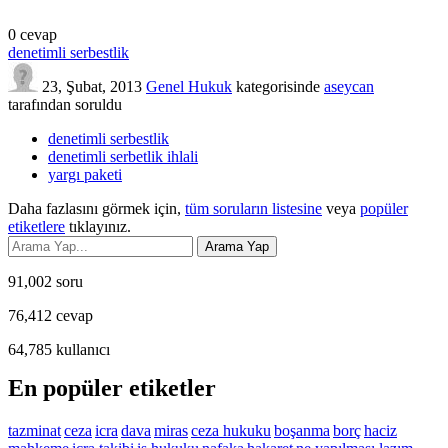
0
cevap
denetimli serbestlik
23, Şubat, 2013
Genel Hukuk
kategorisinde
aseycan
tarafından
soruldu
denetimli serbestlik
denetimli serbetlik ihlali
yargı paketi
Daha fazlasını görmek için,
tüm soruların listesine
veya
popüler
etiketlere
tıklayınız.
91,002
soru
76,412
cevap
64,785
kullanıcı
En popüler etiketler
tazminat
ceza
icra
dava
miras
ceza hukuku
boşanma
borç
haciz