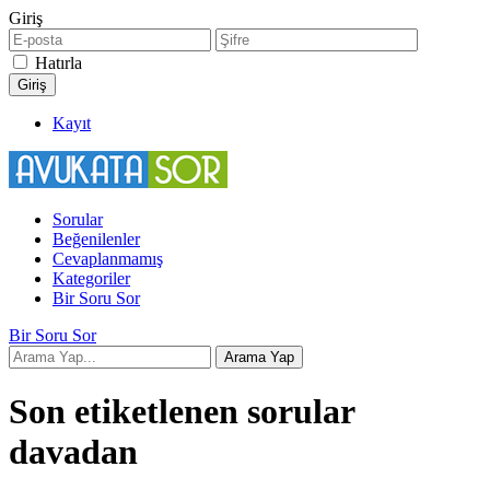
Giriş
Hatırla
Kayıt
Sorular
Beğenilenler
Cevaplanmamış
Kategoriler
Bir Soru Sor
Bir Soru Sor
Son etiketlenen sorular
davadan