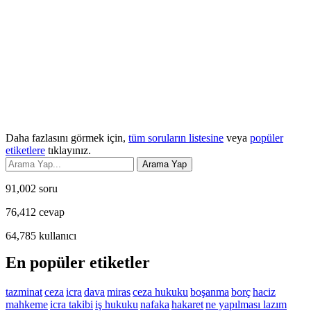
Daha fazlasını görmek için,
tüm soruların listesine
veya
popüler
etiketlere
tıklayınız.
91,002
soru
76,412
cevap
64,785
kullanıcı
En popüler etiketler
tazminat
ceza
icra
dava
miras
ceza hukuku
boşanma
borç
haciz
mahkeme
icra takibi
iş hukuku
nafaka
hakaret
ne yapılması lazım