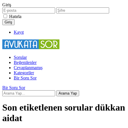
Giriş
Hatırla
Kayıt
Sorular
Beğenilenler
Cevaplanmamış
Kategoriler
Bir Soru Sor
Bir Soru Sor
Son etiketlenen sorular dükkan
aidat