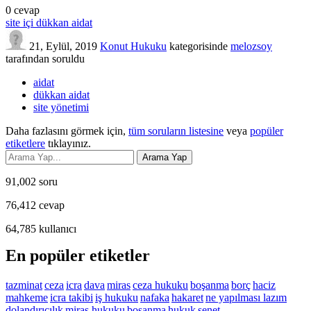
0
cevap
site içi dükkan aidat
21, Eylül, 2019
Konut Hukuku
kategorisinde
melozsoy
tarafından
soruldu
aidat
dükkan aidat
site yönetimi
Daha fazlasını görmek için,
tüm soruların listesine
veya
popüler
etiketlere
tıklayınız.
91,002
soru
76,412
cevap
64,785
kullanıcı
En popüler etiketler
tazminat
ceza
icra
dava
miras
ceza hukuku
boşanma
borç
haciz
mahkeme
icra takibi
iş hukuku
nafaka
hakaret
ne yapılması lazım
dolandırıcılık
miras hukuku
bosanma
hukuk
senet