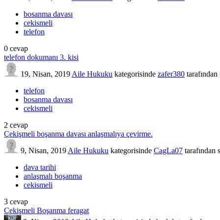
bosanma davası
cekismeli
telefon
0
cevap
telefon dokumanı 3. kisi
19, Nisan, 2019
Aile Hukuku
kategorisinde
zafer380
tarafından
telefon
bosanma davası
cekismeli
2
cevap
Çekişmeli boşanma davası anlaşmalıya çevirme.
9, Nisan, 2019
Aile Hukuku
kategorisinde
CagLa07
tarafından
dava tarihi
anlaşmalı boşanma
cekismeli
3
cevap
Çekişmeli Boşanma feragat