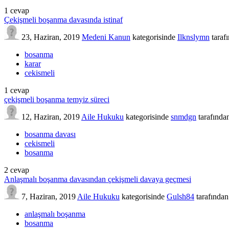
1
cevap
Çekişmeli boşanma davasında istinaf
23, Haziran, 2019
Medeni Kanun
kategorisinde
Ilknslymn
taraf
bosanma
karar
cekismeli
1
cevap
çekişmeli boşanma temyiz süreci
12, Haziran, 2019
Aile Hukuku
kategorisinde
snmdgn
tarafında
bosanma davası
cekismeli
bosanma
2
cevap
Anlaşmalı boşanma davasından çekişmeli davaya geçmesi
7, Haziran, 2019
Aile Hukuku
kategorisinde
Gulsh84
tarafından
anlaşmalı boşanma
bosanma