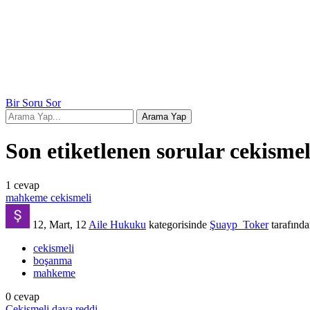
Bir Soru Sor
Son etiketlenen sorular cekismel
1
cevap
mahkeme cekismeli
12, Mart, 12
Aile Hukuku
kategorisinde
Şuayp_Toker
tarafınd
cekismeli
boşanma
mahkeme
0
cevap
Cekişmeli dava reddi