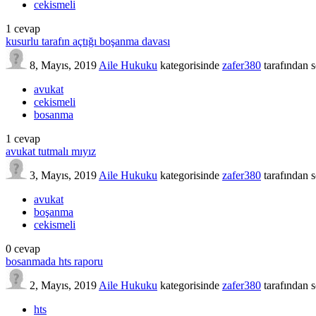
cekismeli
1
cevap
kusurlu tarafın açtığı boşanma davası
8, Mayıs, 2019
Aile Hukuku
kategorisinde
zafer380
tarafından
s
avukat
cekismeli
bosanma
1
cevap
avukat tutmalı mıyız
3, Mayıs, 2019
Aile Hukuku
kategorisinde
zafer380
tarafından
s
avukat
boşanma
cekismeli
0
cevap
bosanmada hts raporu
2, Mayıs, 2019
Aile Hukuku
kategorisinde
zafer380
tarafından
s
hts