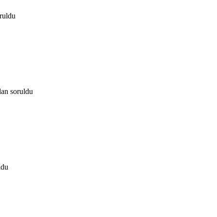
ruldu
dan
soruldu
ldu