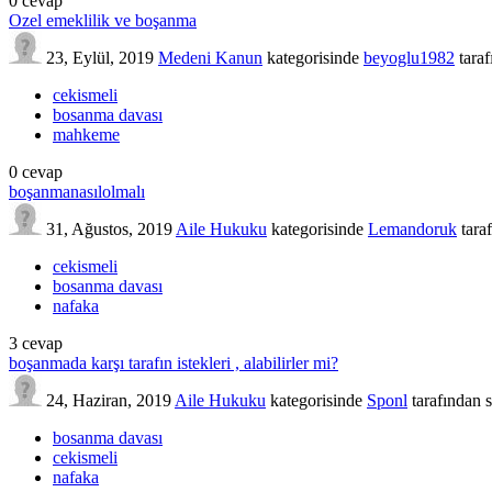
0
cevap
Ozel emeklilik ve boşanma
23, Eylül, 2019
Medeni Kanun
kategorisinde
beyoglu1982
tara
cekismeli
bosanma davası
mahkeme
0
cevap
boşanmanasılolmalı
31, Ağustos, 2019
Aile Hukuku
kategorisinde
Lemandoruk
tara
cekismeli
bosanma davası
nafaka
3
cevap
boşanmada karşı tarafın istekleri , alabilirler mi?
24, Haziran, 2019
Aile Hukuku
kategorisinde
Sponl
tarafından
bosanma davası
cekismeli
nafaka