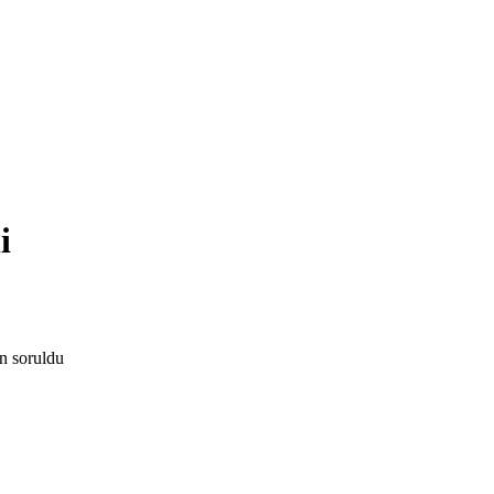
i
an
soruldu