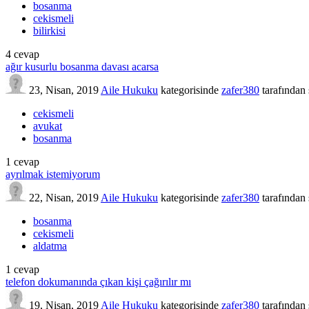
bosanma
cekismeli
bilirkisi
4
cevap
ağır kusurlu bosanma davası acarsa
23, Nisan, 2019
Aile Hukuku
kategorisinde
zafer380
tarafından
cekismeli
avukat
bosanma
1
cevap
ayrılmak istemiyorum
22, Nisan, 2019
Aile Hukuku
kategorisinde
zafer380
tarafından
bosanma
cekismeli
aldatma
1
cevap
telefon dokumanında çıkan kişi çağırılır mı
19, Nisan, 2019
Aile Hukuku
kategorisinde
zafer380
tarafından