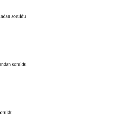
fından
soruldu
fından
soruldu
soruldu