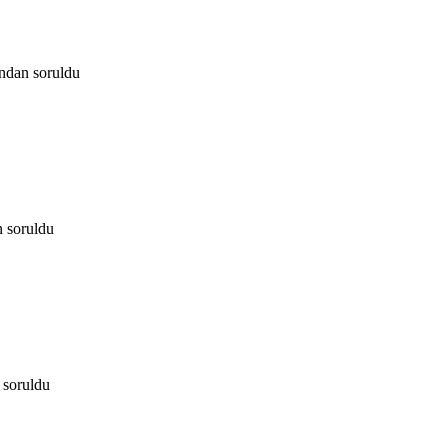
ından
soruldu
n
soruldu
soruldu