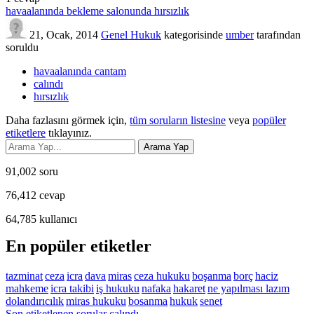
havaalanında bekleme salonunda hırsızlık
21, Ocak, 2014
Genel Hukuk
kategorisinde
umber
tarafından
soruldu
havaalanında cantam
calındı
hırsızlık
Daha fazlasını görmek için,
tüm soruların listesine
veya
popüler
etiketlere
tıklayınız.
91,002
soru
76,412
cevap
64,785
kullanıcı
En popüler etiketler
tazminat
ceza
icra
dava
miras
ceza hukuku
boşanma
borç
haciz
mahkeme
icra takibi
iş hukuku
nafaka
hakaret
ne yapılması lazım
dolandırıcılık
miras hukuku
bosanma
hukuk
senet
Son etiketlenen sorular calındı