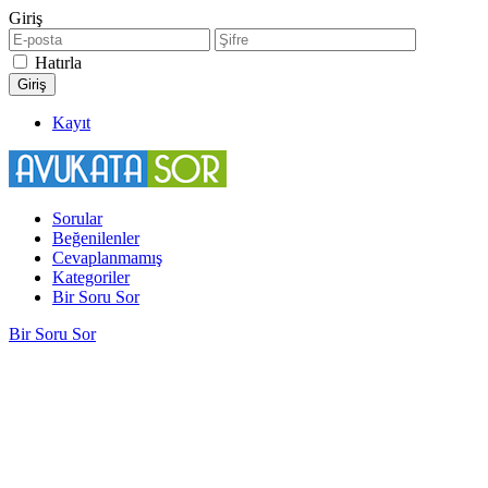
Giriş
Hatırla
Kayıt
Sorular
Beğenilenler
Cevaplanmamış
Kategoriler
Bir Soru Sor
Bir Soru Sor