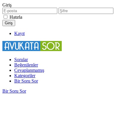
Giriş
Hatırla
Kayıt
Sorular
Beğenilenler
Cevaplanmamış
Kategoriler
Bir Soru Sor
Bir Soru Sor