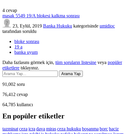
4
cevap
masak 5549 19/A blokesi kalkma sonrası
23, Eylül, 2019
Banka Hukuku
kategorisinde
umidioc
tarafından
soruldu
bloke sonrası
19 a
banka uyum
Daha fazlasını görmek için,
tüm soruların listesine
veya
popüler
etiketlere
tıklayınız.
91,002
soru
76,412
cevap
64,785
kullanıcı
En popüler etiketler
tazminat
ceza
icra
dava
miras
ceza hukuku
boşanma
borç
haciz