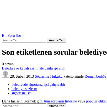
Bir Soru Sor
Son etiketlenen sorular belediyed
0
cevap
Belediyeye kapalı zarf ihale usulü işe alım
28, Şubat, 2013
Sözleşme Hukuku
kategorisinde
RememberMe
belediyede sigortasız işçi çalıştırabir
belediye sözleşm
sigortasız işçi
Daha fazlasını görmek için,
tüm soruların listesine
veya
popüler etiket