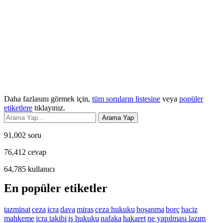
Daha fazlasını görmek için,
tüm soruların listesine
veya
popüler
etiketlere
tıklayınız.
91,002
soru
76,412
cevap
64,785
kullanıcı
En popüler etiketler
tazminat
ceza
icra
dava
miras
ceza hukuku
boşanma
borç
haciz
mahkeme
icra takibi
iş hukuku
nafaka
hakaret
ne yapılması lazım