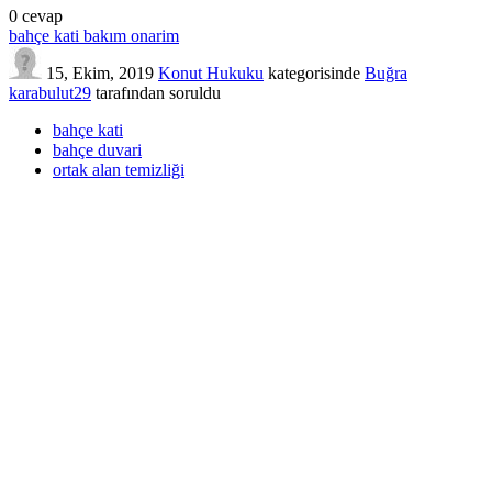
0
cevap
bahçe kati bakım onarim
15, Ekim, 2019
Konut Hukuku
kategorisinde
Buğra
karabulut29
tarafından
soruldu
bahçe kati
bahçe duvari
ortak alan temizliği