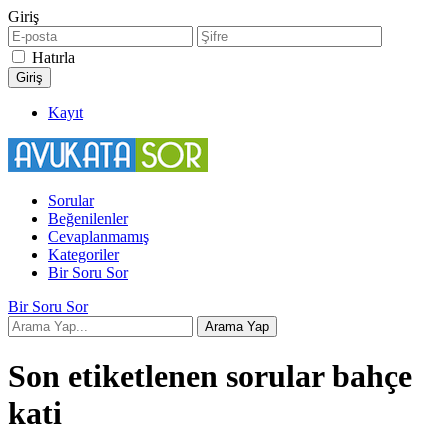
Giriş
Hatırla
Kayıt
Sorular
Beğenilenler
Cevaplanmamış
Kategoriler
Bir Soru Sor
Bir Soru Sor
Son etiketlenen sorular bahçe
kati